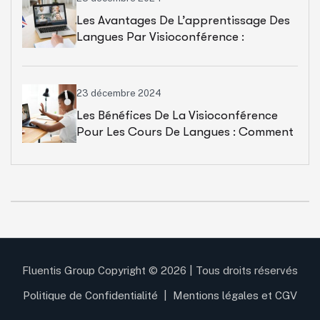
Les Avantages De L’apprentissage Des
Langues Par Visioconférence :
Flexibilité, Accessibilité Et
Personnalisation De L’expérience
D’apprentissage
23 décembre 2024
Les Bénéfices De La Visioconférence
Pour Les Cours De Langues : Comment
La Technologie Améliore-T-Elle
L’interaction Et L’engagement Des
Apprenants ?
Fluentis Group Copyright © 2026 | Tous droits réservés
Politique de Confidentialité
|
Mentions légales et CGV