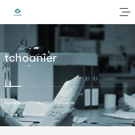
tchoanier
Home Main
Author: Tchoanier