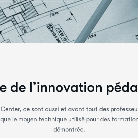
e
d
e
l
’
i
n
n
o
v
a
t
i
o
n
p
é
d
a
Center, ce sont aussi et avant tout des professeur
 que le moyen technique utilisé pour des formations
démontrée.