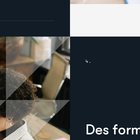
4.
4.
Des form