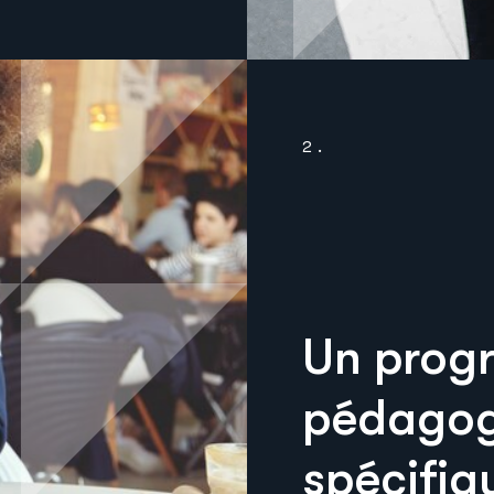
2.
Un pro
pédagog
spécifi