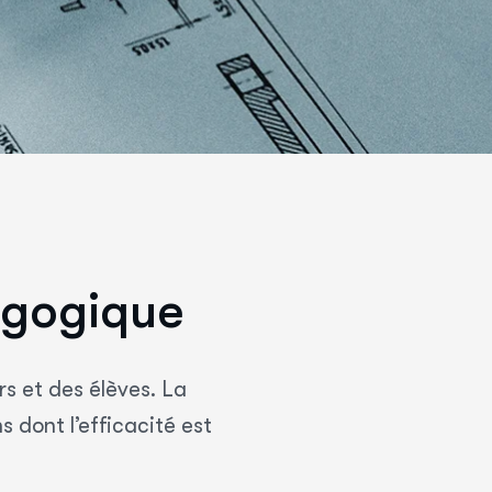
g
o
g
i
q
u
e
s et des élèves. La
 dont l’efficacité est