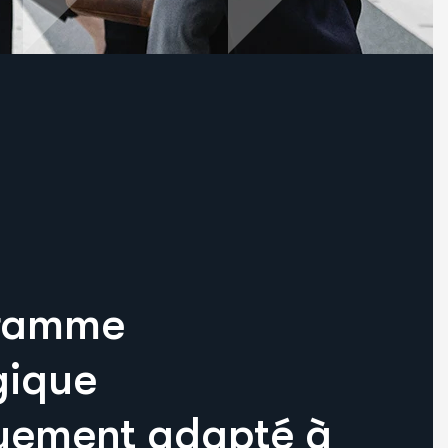
gramme
ique
quement adapté à