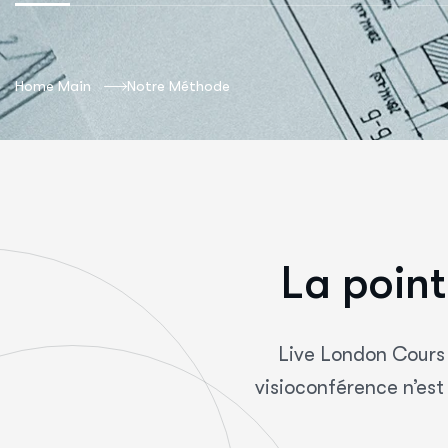
Home Main
Notre Méthode
L
a
p
o
i
n
t
Live London Cours 
visioconférence n’est